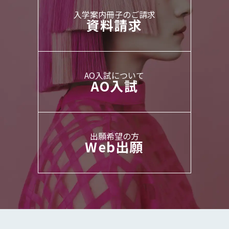
⼊学案内冊⼦のご請求
資料請求
AO⼊試について
AO⼊試
出願希望の⽅
Web出願