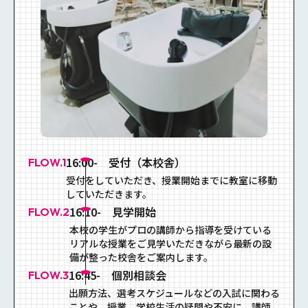
16:00- 受付（本校舎）
FLOW.1
受付をしていただき、授業開始までに教室に移動
していただきます。
16:10- 見学開始
FLOW.2
本校の学⽣がプロの講師から指導を受けている
リアルな授業をご⾒学いただきながら最新の設
備が整った校舎をご案内します。
16:45- 個別相談会
FLOW.3
出願方法、選考スケジュールなどの入試に関わる
ことや、授業、学校生活の疑問や不安に、講師