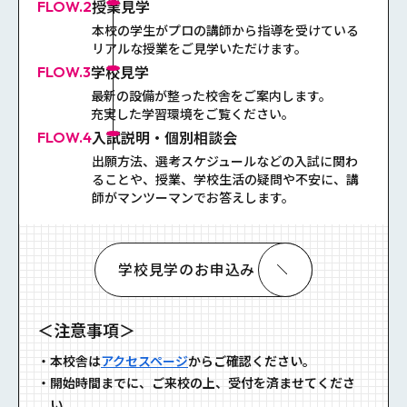
授業見学
FLOW.2
本校の学生がプロの講師から指導を受けている
リアルな授業をご見学いただけます。
学校見学
FLOW.3
最新の設備が整った校舎をご案内します。
充実した学習環境をご覧ください。
⼊試説明・個別相談会
FLOW.4
出願方法、選考スケジュールなどの入試に関わ
ることや、授業、学校生活の疑問や不安に、講
師がマンツーマンでお答えします。
学校⾒学のお申込み
＜注意事項＞
・
本校舎は
アクセスページ
からご確認ください。
・
開始時間までに、ご来校の上、受付を済ませてくださ
い。