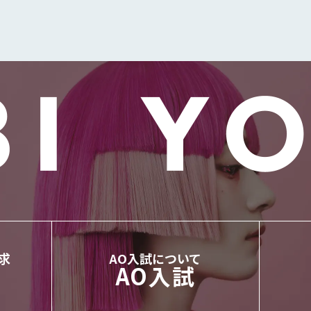
求
AO⼊試について
AO⼊試