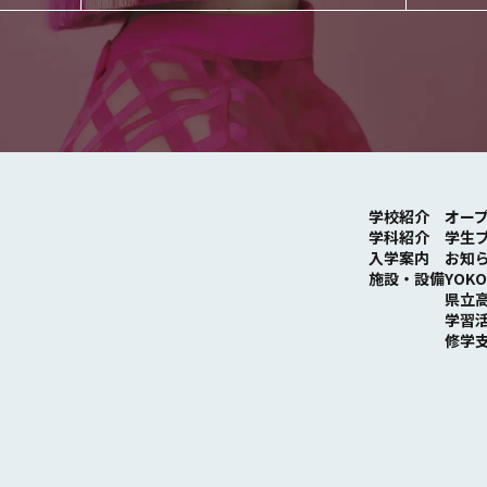
学校紹介
オー
学科紹介
学⽣
⼊学案内
お知
施設・設備
YOKO
県立
学習
修学