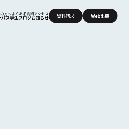
業の⽅へ
よくある質問
アクセス
資料請求
Web出願
ンパス
学⽣ブログ
お知らせ