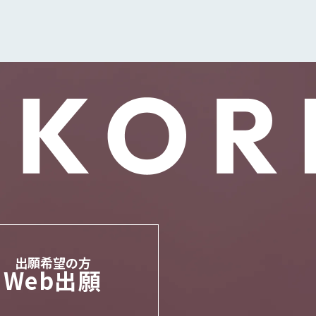
出願希望の⽅
Web出願