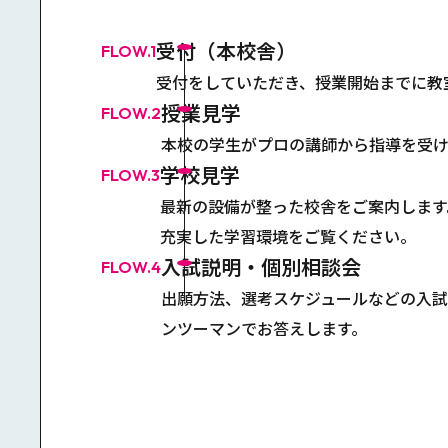
受付（本校舎）
FLOW.1
受付をしていただき、授業開始までに教
授業見学
FLOW.2
本校の学生がプロの講師から指導を受
学校見学
FLOW.3
最新の設備が整った校舎をご案内します
充実した学習環境をご覧ください。
⼊試説明・個別相談会
FLOW.4
出願方法、選考スケジュールなどの入
ンツーマンでお答えします。