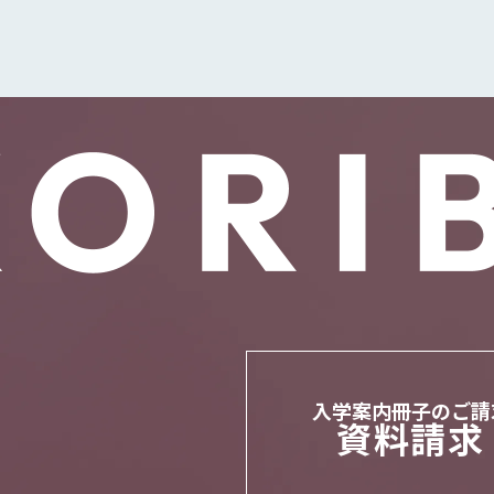
⼊学案内冊⼦のご請
資料請求