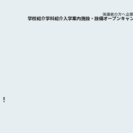
保護者の⽅へ
企
学校紹介
学科紹介
⼊学案内
施設・設備
オープンキャ
ら！